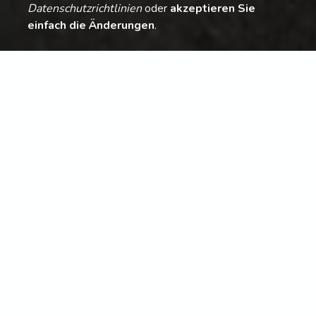
Datenschutzrichtlinien
oder
akzeptieren Sie
einfach die Änderungen
.
Der Wohnkomplex wurde ursprünglich vom Künstler Cesar
Manrique entworfen und bietet einen wunderschönen
grossen und sehr gepflegten Garten sowie zwei
Schwimmbädern.
Die Wohnanlage liegt im Herzen von Costa Teguise und in
unmittelbarer Umgebung finden Sie eine grosse Auswahl an
Restaurants und Bars, die Strandpromenade, den Strand
von Playa Bastian, öffentliche Verkehrsmittel, uvm.